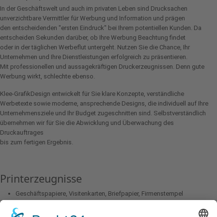
In der Geschäftswelt und auch im privaten Leben sind Drucksachen
unverzichtbare Vermittler für Werbung und Information und prägen
den entscheidenden "ersten Eindruck" bei Ihrem potentiellen Kunden. Da
entscheiden Sekunden darüber, ob Ihre Werbung Beachtung findet
oder in der täglichen Werbeflut untergeht. Nutzen Sie die Chance, Ihr
Unternehmen und Ihre Dienstleistungen erfolgreich zu präsentieren.
Mit professionellen und aussagekräftigen Druckerzeugnissen. Denn gute
Werbung wirkt, schlechte ebenso.
Klee-GrafikDesign entwickelt für Sie klare Konzepte, verständliche
Werbetexte sowie moderne, ansprechende Designs, die individuell auf Ihre
Unternehmensziele und Ihr Budget zugeschnitten sind. Selbstverständlich
übernehmen wir für Sie die Abwicklung und Überwachung des
Druckauftrages
bis zum fertigen Ergebnis.
Printerzeugnisse
Geschäftspapiere, Visitenkarten, Briefpapier, Firmenstempel
Firmenbroschüren, Geschäftsberichte, Produktbroschüren,
Zeitschriften, Kataloge, Prospekte