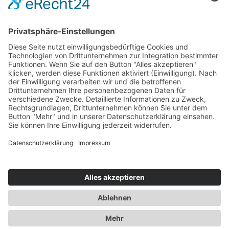
Flyer, Folder, Faltblätter, Handzettel, Werbeplakate, Poster, Aufkleber &
Etiketten
Anzeigen, Imageanzeigen, Messe-Anzeigen, Stellenanzeigen
Schilder, Fahrzeugbeschriftungen
Messeausstattung, Banner & Planen, Aufsteller, Displays, großformatige
Prints, Rollup-Systeme, Kundenstopper, Werbefahnen
Postkarten, Einladungen, Eventbeschilderung, Eventgrafiken
">
Impressum
Datenschutzerklärung
© 2026 Klee GrafikDesign