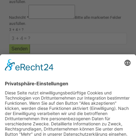
ausfüllen.
Nachricht
*
Bitte alle markierten Felder
ausfüllen.
3 + 4 = ?
Senden
Uschi Klee
Favoritestrasse 92
D-76532 Baden-Baden
Tel.: +49 (0) 7221 - 9955 -73
Fax: +49 (0) 7221 - 9955 -74
info@klee-grafikdesign.de