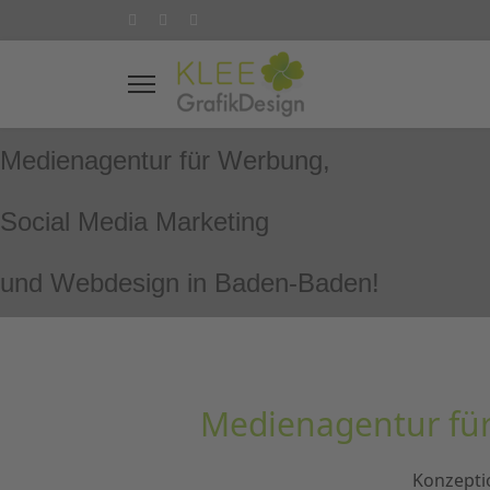
Medienagentur für Werbung,
Social Media Marketing
und Webdesign in Baden-Baden!
Medienagentur für
Konzepti