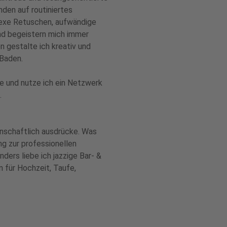
nden auf routiniertes
exe Retuschen, aufwändige
nd begeistern mich immer
n gestalte ich kreativ und
-Baden.
e und nutze ich ein Netzwerk
.
denschaftlich ausdrücke. Was
g zur professionellen
ders liebe ich jazzige Bar- &
n für Hochzeit, Taufe,