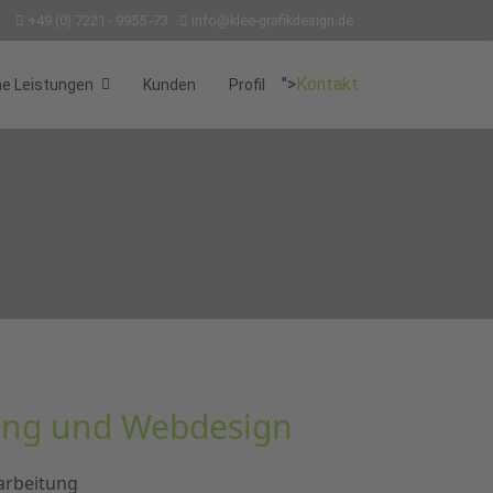
+49 (0) 7221 - 9955 -73
info@klee-grafikdesign.de
">
Kontakt
e Leistungen
Kunden
Profil
ting und Webdesign
arbeitung